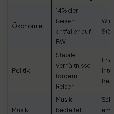
14% der
Reisen
Wirt
Ökonomie
entfallen auf
Stä
BW
Stabile
Erle
Verhältnisse
Politik
inte
fördern
Bez
Reisen
Musik
Scha
Musik
begleitet
emo