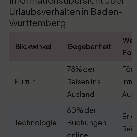
Informationsübersicht über
Urlaubsverhalten in Baden-
Württemberg
Wei
Blickwinkel
Gegebenheit
Fol
78% der
Förd
Kultur
Reisen ins
inte
Ausland
Aus
60% der
Erle
Technologie
Buchungen
Rei
online