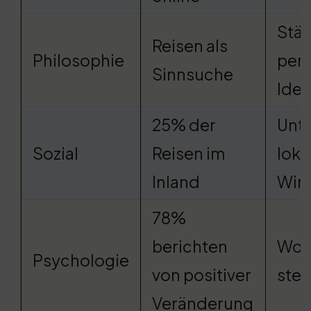
Stär
Reisen als
Philosophie
pers
Sinnsuche
Iden
25% der
Unte
Sozial
Reisen im
loka
Inland
Wirt
78%
berichten
Woh
Psychologie
von positiver
stei
Veränderung