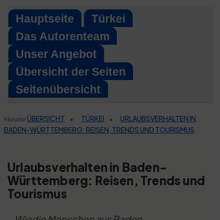
Skip
Hauptseite
Türkei
to
Das Autorenteam
content
Unser Angebot
Übersicht der Seiten
Seitenübersicht
ÜBERSICHT
TÜRKEI
URLAUBSVERHALTEN IN
•
•
Klickpfad
BADEN-WÜRTTEMBERG: REISEN, TRENDS UND TOURISMUS
Urlaubsverhalten in Baden-
Württemberg: Reisen, Trends und
Tourismus
Wiedie Menschen aus Baden-