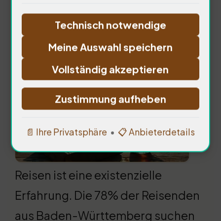
Technisch notwendige
Philosophische
Meine Auswahl speichern
Perspektiven auf das Reisen
Vollständig akzeptieren
Zustimmung aufheben
📄 Ihre Privatsphäre
•
📋 Anbieterdetails
Reisen ist eine existenzielle
Erfahrung. Die 78% der Reisenden
aus Baden-Württemberg suchen