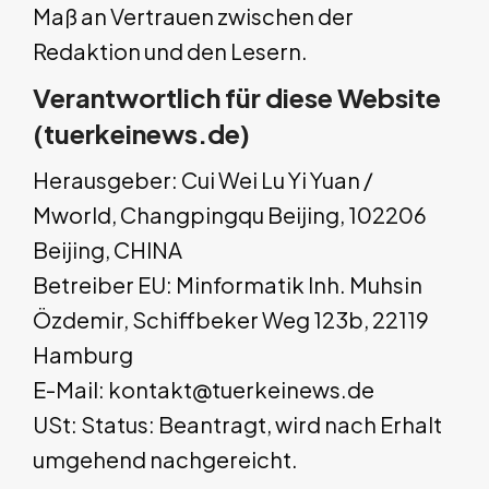
Maß an Vertrauen zwischen der
Redaktion und den Lesern.
Verantwortlich für diese Website
(tuerkeinews.de)
Herausgeber: Cui Wei Lu Yi Yuan /
Mworld, Changpingqu Beijing, 102206
Beijing, CHINA
Betreiber EU: Minformatik Inh. Muhsin
Özdemir, Schiffbeker Weg 123b, 22119
Hamburg
E-Mail:
kontakt@tuerkeinews.de
USt: Status: Beantragt, wird nach Erhalt
umgehend nachgereicht.