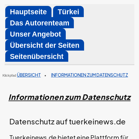
Skip
Hauptseite
Türkei
to
Das Autorenteam
content
Unser Angebot
Übersicht der Seiten
Seitenübersicht
ÜBERSICHT
INFORMATIONEN ZUM DATENSCHUTZ
•
Klickpfad
Informationen zum Datenschutz
Datenschutz auf tuerkeinews.de
Tuerkeinews.de bietet eine Plattform für