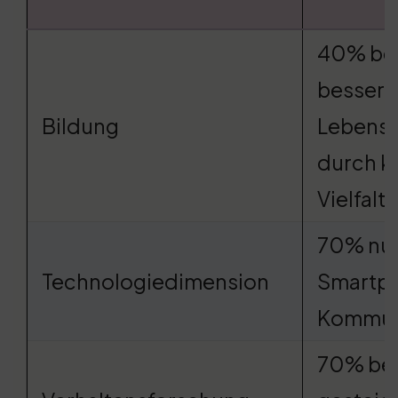
40% ber
bessere
Bildung
Lebensq
durch ku
Vielfalt
70% nu
Technologiedimension
Smartph
Kommun
70% ber