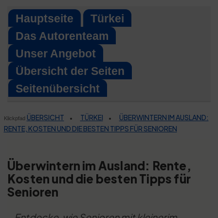
Skip
Hauptseite
Türkei
to
Das Autorenteam
content
Unser Angebot
Übersicht der Seiten
Seitenübersicht
ÜBERSICHT
TÜRKEI
ÜBERWINTERN IM AUSLAND:
•
•
Klickpfad
RENTE, KOSTEN UND DIE BESTEN TIPPS FÜR SENIOREN
Überwintern im Ausland: Rente,
Kosten und die besten Tipps für
Senioren
Entdecke, wie Senioren mit kleinerim