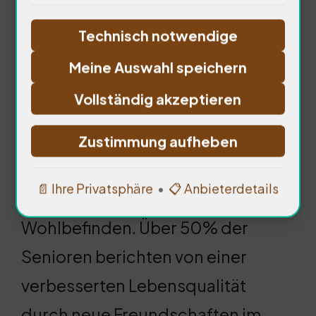
Technisch notwendige
Meine Auswahl speichern
Vollständig akzeptieren
Zustimmung aufheben
Die soziale Integration ist
📄 Ihre Privatsphäre
•
📋 Anbieterdetails
entscheidend für das
Wohlbefinden. Über 50% der
Senioren berichten von einer
verbesserten Lebensqualität
durch neue Freundschaften im