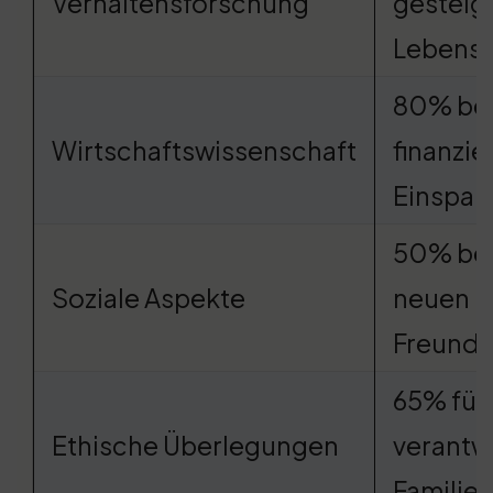
Verhaltensforschung
gesteig
Lebensz
80% ber
Wirtschaftswissenschaft
finanzie
Einspar
50% ber
Soziale Aspekte
neuen
Freunds
65% füh
Ethische Überlegungen
verantwo
Familie