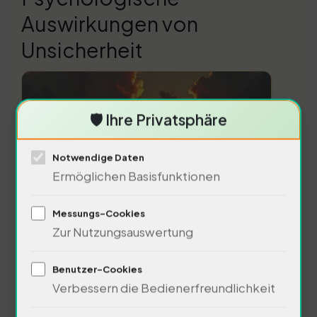
Auswirkungen von
Unsicherheit
🛡️ Ihre Privatsphäre
Notwendige Daten
Ermöglichen Basisfunktionen
Messungs-Cookies
Die psychologischensolcher
Zur Nutzungsauswertung
Tragödien sind gravierend. 80%
Benutzer-Cookies
der Betroffenen erleben
Verbessern die Bedienerfreundlichkeit
Angstzustände. Die Angst vor