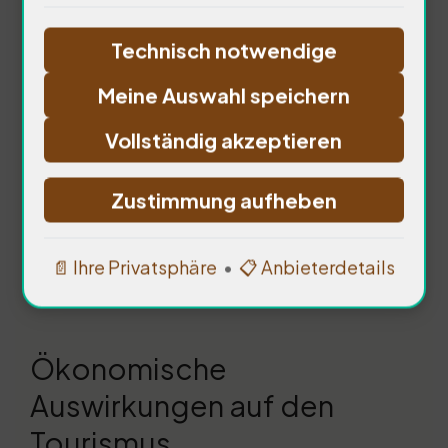
Reisen könnte das Vertrauen in die
Technisch notwendige
Gesellschaft untergraben. Wir
Meine Auswahl speichern
müssen die Psyche der Menschen
Vollständig akzeptieren
ernst nehmen. Wie können wir die
mentale Gesundheit fördern, um
Zustimmung aufheben
die Sicherheit zu gewährleisten?
📄 Ihre Privatsphäre
•
📋 Anbieterdetails
Ökonomische
Auswirkungen auf den
Tourismus