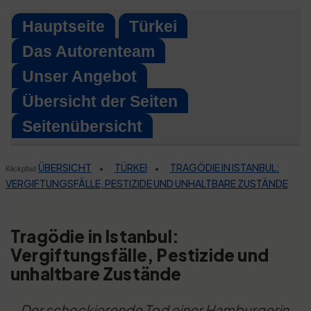
Skip
Hauptseite
Türkei
to
Das Autorenteam
content
Unser Angebot
Übersicht der Seiten
Seitenübersicht
ÜBERSICHT
TÜRKEI
TRAGÖDIE IN ISTANBUL:
•
•
Klickpfad
VERGIFTUNGSFÄLLE, PESTIZIDE UND UNHALTBARE ZUSTÄNDE
Tragödie in Istanbul:
Vergiftungsfälle, Pestizide und
unhaltbare Zustände
Der schockierende Tod einer Hamburgerin