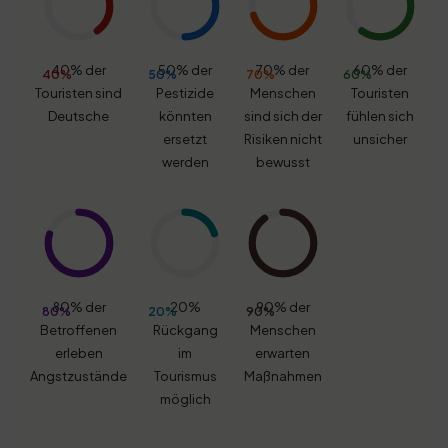
40% der
50% der
70% der
60% der
40%
50%
70%
60%
Touristen sind
Pestizide
Menschen
Touristen
Deutsche
könnten
sind sich der
fühlen sich
ersetzt
Risiken nicht
unsicher
werden
bewusst
80% der
20%
90% der
80%
20%
90%
Betroffenen
Rückgang
Menschen
erleben
im
erwarten
Angstzustände
Tourismus
Maßnahmen
möglich