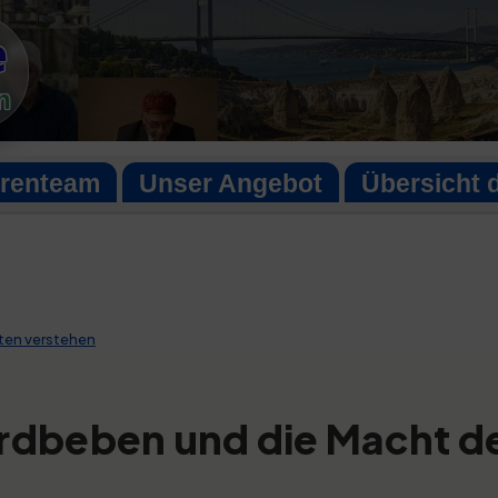
e
n
orenteam
Unser Angebot
Übersicht 
lten verstehen
 Erdbeben und die Macht d