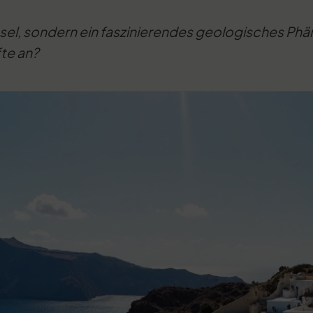
e Insel, sondern ein faszinierendes geologisches P
te an?