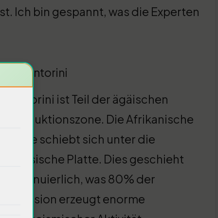
t. Ich bin gespannt, was die Experten
auf Santorini
Santorini ist Teil der ägäischen
Subduktionszone. Die Afrikanische
Platte schiebt sich unter die
Eurasische Platte. Dies geschieht
kontinuierlich, was 80% der
se Kollision erzeugt enorme