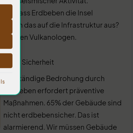
tspot seismischer Aktivität.
gen, dass Erdbeben die Insel
t sich das auf die Infrastruktur aus?
gen, den Vulkanologen.
ür die Sicherheit
Die ständige Bedrohung durch
ls
Erdbeben erfordert präventive
Maßnahmen. 65% der Gebäude sind
nicht erdbebensicher. Das ist
alarmierend. Wir müssen Gebäude