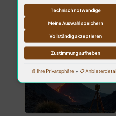
Spannungen. Die Insel ist ein Ho
Technisch notwendige
Historische Aufzeichnungen zei
regelmäßig heimsuchen. Wie wirk
Meine Auswahl speichern
Ich wende mich an meinen Kolle
Vollständig akzeptieren
Zustimmung aufheben
Die Bedeutung der Vulkanologie f
📄 Ihre Privatsphäre
•
📋 Anbieterdetai