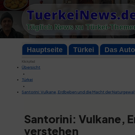
Skip
TuerkeiNews.d
to
content
Täglich News zu Türkei-Theme
Hauptseite
Türkei
Das Aut
Klickpfad
Übersicht
•
Türkei
•
Santorini: Vulkane, Erdbeben und die Macht der Naturgewa
Santorini: Vulkane,
verstehen