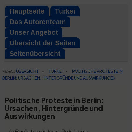
Skip
Hauptseite
Türkei
to
Das Autorenteam
content
Unser Angebot
Übersicht der Seiten
Seitenübersicht
ÜBERSICHT
TÜRKEI
POLITISCHE PROTESTE IN
•
•
Klickpfad
BERLIN: URSACHEN, HINTERGRÜNDE UND AUSWIRKUNGEN
Politische Proteste in Berlin:
Ursachen, Hintergründe und
Auswirkungen
In Berlin brodelt es. Politische,