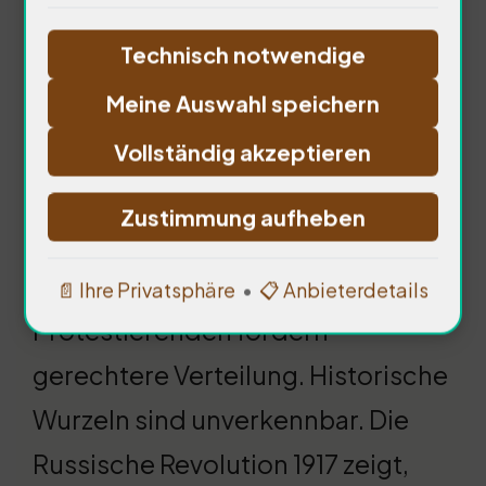
Technisch notwendige
Meine Auswahl speichern
Vollständig akzeptieren
Zustimmung aufheben
Ökonomische Ungleichheit führt
zu sozialen Spannungen. 78% der
📄 Ihre Privatsphäre
•
📋 Anbieterdetails
Protestierenden fordern
gerechtere Verteilung. Historische
Wurzeln sind unverkennbar. Die
Russische Revolution 1917 zeigt,