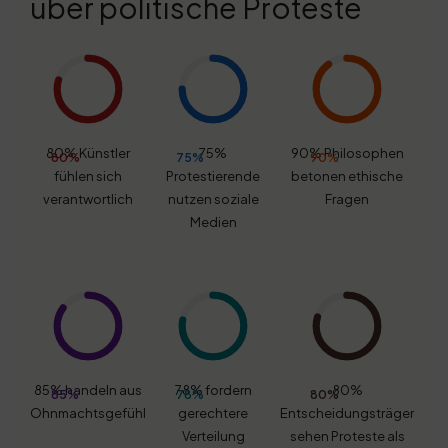
über politische Proteste
80% Künstler
75%
90% Philosophen
80%
75%
90%
fühlen sich
Protestierende
betonen ethische
P
verantwortlich
nutzen soziale
Fragen
Medien
be
85% handeln aus
78% fordern
80%
85%
78%
80%
Ohnmachtsgefühl
gerechtere
Entscheidungsträger
Verteilung
sehen Proteste als