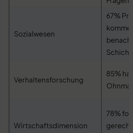
Fragen
67% Pro
kommen
Sozialwesen
benacht
Schicht
85% han
Verhaltensforschung
Ohnmac
78% for
Wirtschaftsdimension
gerecht