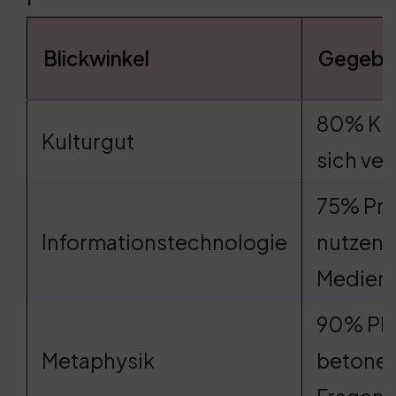
Blickwinkel
Gegebe
80% Kün
Kulturgut
sich ver
75% Pro
Informationstechnologie
nutzen s
Medien
90% Ph
Metaphysik
betonen