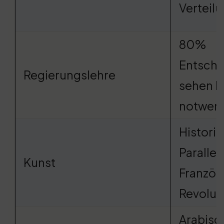
Verteil
80%
Entsche
Regierungslehre
sehen P
notwen
Histori
Parallel
Kunst
Französ
Revolut
Arabisc