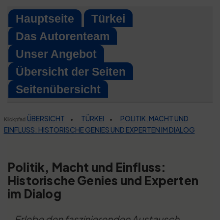
Skip
Hauptseite
Türkei
to
Das Autorenteam
content
Unser Angebot
Übersicht der Seiten
Seitenübersicht
ÜBERSICHT
TÜRKEI
POLITIK, MACHT UND
•
•
Klickpfad
EINFLUSS: HISTORISCHE GENIES UND EXPERTEN IM DIALOG
Politik, Macht und Einfluss:
Historische Genies und Experten
im Dialog
Erlebe den faszinierenden Austausch