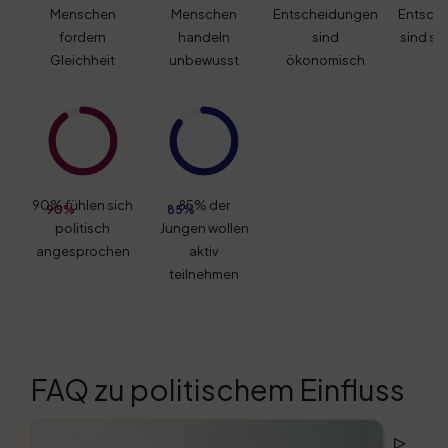
Menschen
Menschen
Entscheidungen
Entsch
fordern
handeln
sind
sind st
Gleichheit
unbewusst
ökonomisch
90% fühlen sich
85% der
90%
85%
politisch
Jungen wollen
angesprochen
aktiv
teilnehmen
FAQ zu politischem Einfluss
▹