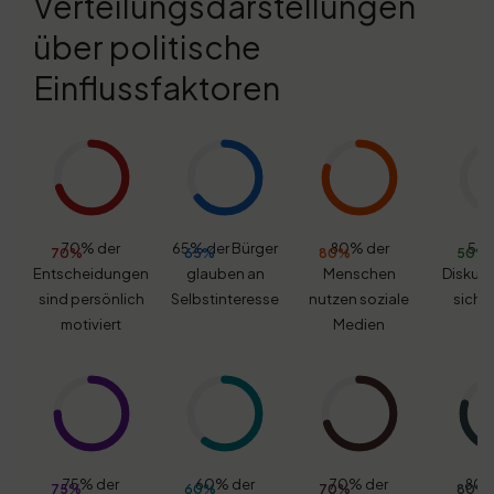
Verteilungsdarstellungen
über politische
Einflussfaktoren
70% der
65% der Bürger
80% der
50%
70%
65%
80%
50%
Entscheidungen
glauben an
Menschen
Diskurs
sind persönlich
Selbstinteresse
nutzen soziale
sich u
motiviert
Medien
75% der
60% der
70% der
80% 
75%
60%
70%
80%