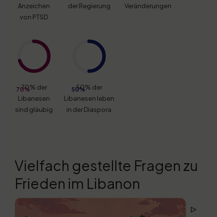
Anzeichen
der Regierung
Veränderungen
von PTSD
70% der
50% der
70%
50%
Libanesen
Libanesen leben
sind gläubig
in der Diaspora
Vielfach gestellte Fragen zu
Frieden im Libanon
▹