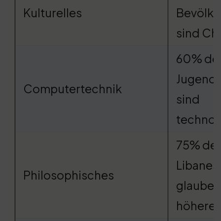
Kulturelles
Bevölke
sind Ch
60% de
Jugendl
Computertechnik
sind
technol
75% de
Libanes
Philosophisches
glauben
höhere 