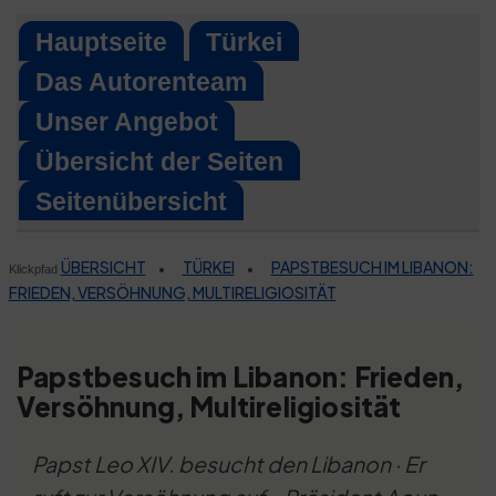
Skip
Hauptseite
Türkei
to
Das Autorenteam
content
Unser Angebot
Übersicht der Seiten
Seitenübersicht
ÜBERSICHT
TÜRKEI
PAPSTBESUCH IM LIBANON:
•
•
Klickpfad
FRIEDEN, VERSÖHNUNG, MULTIRELIGIOSITÄT
Papstbesuch im Libanon: Frieden,
Versöhnung, Multireligiosität
Papst Leo XIV. besucht den Libanon · Er