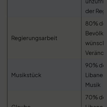
unzufri
der Reg
80% de
Bevölke
Regierungsarbeit
wünscht
Veränd
90% de
Musikstück
Libanes
Musik
70% de
Glaube
Libanes