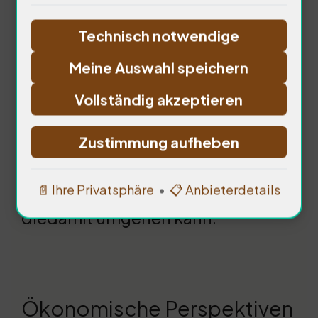
Anzeichen von PTSD
Technisch notwendige
(Posttraumatische
Meine Auswahl speichern
Belastungsstörung). Der Glaube
Vollständig akzeptieren
kann heilen. Die Menschen
brauchen Unterstützung (…)
Zustimmung aufheben
Psychologische Hilfe ist
entscheidend. Ich frage mich, wie
📄 Ihre Privatsphäre
•
📋 Anbieterdetails
diedamit umgehen kann.
Ökonomische Perspektiven