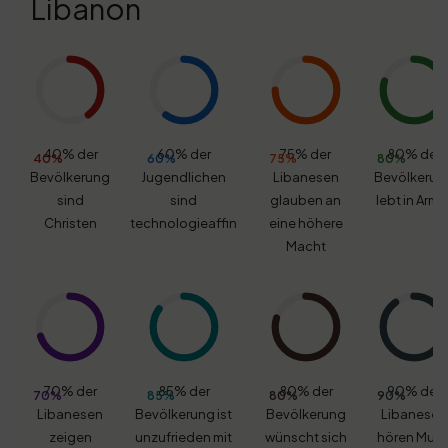
Libanon
40% der
60% der
75% der
80% der
40%
60%
75%
80%
Bevölkerung
Jugendlichen
Libanesen
Bevölkerun
sind
sind
glauben an
lebt in Armu
Christen
technologieaffin
eine höhere
Macht
70% der
85% der
80% der
90% der
70%
85%
80%
90%
Libanesen
Bevölkerung ist
Bevölkerung
Libanesen
zeigen
unzufrieden mit
wünscht sich
hören Musi