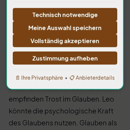
des Glaubens
Technisch notwendige
Meine Auswahl speichern
Vollständig akzeptieren
Zustimmung aufheben
Der Glaube hat psychologische
📄 Ihre Privatsphäre
•
📋 Anbieterdetails
Dimensionen. 80% der Menschen
empfinden Trost im Glauben. Leo
könnte die psychologische Kraft
des Glaubens nutzen. Glauben als