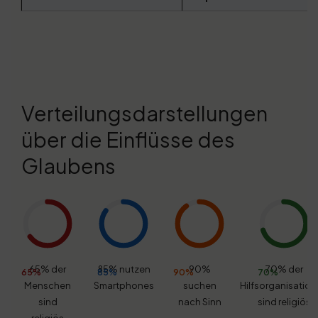
Verteilungsdarstellungen
über die Einflüsse des
Glaubens
65% der
85% nutzen
90%
70% der
65%
85%
90%
70%
Menschen
Smartphones
suchen
Hilfsorganisatio
sind
nach Sinn
sind religiös