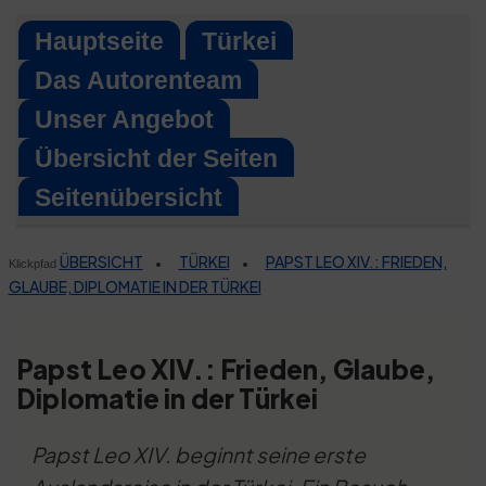
Skip
Hauptseite
Türkei
to
Das Autorenteam
content
Unser Angebot
Übersicht der Seiten
Seitenübersicht
ÜBERSICHT
TÜRKEI
PAPST LEO XIV.: FRIEDEN,
•
•
Klickpfad
GLAUBE, DIPLOMATIE IN DER TÜRKEI
Papst Leo XIV.: Frieden, Glaube,
Diplomatie in der Türkei
Papst Leo XIV. beginnt seine erste