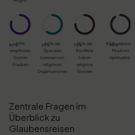
religiös
80%
60% der
75% der
90% verbinde
80%
60%
75%
90%
empfinden
Spenden
Konflikte
Musik mit
Trost im
kommen von
haben
Spiritualität
Glauben
religiösen
religiöse
Organisationen
Wurzeln
Zentrale Fragen im
Überblick zu
Glaubensreisen