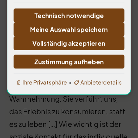
Erfahrungen nicht ersetzen. Die
Technisch notwendige
Essenz der Reise liegt in der
Meine Auswahl speichern
Konfrontation mit dem
Vollständig akzeptieren
Unbekannten. Der Mensch lernt,
indem er sich aus seiner
Zustimmung aufheben
Komfortzone bewegt. Doch die
📄 Ihre Privatsphäre
•
📋 Anbieterdetails
digitale Welt beeinflusst unsere
Wahrnehmung. Sie verführt uns,
das Erlebnis zu konsumieren, statt
es zu leben […] Wie wichtig ist der
soziale Kontakt für das individuelle