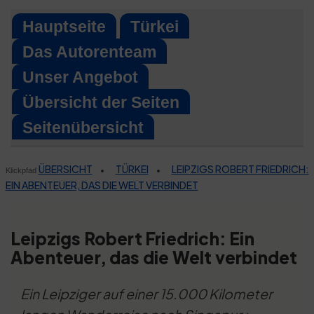
Skip
Hauptseite
Türkei
to
Das Autorenteam
content
Unser Angebot
Übersicht der Seiten
Seitenübersicht
ÜBERSICHT
TÜRKEI
LEIPZIGS ROBERT FRIEDRICH:
•
•
Klickpfad
EIN ABENTEUER, DAS DIE WELT VERBINDET
Leipzigs Robert Friedrich: Ein
Abenteuer, das die Welt verbindet
Ein Leipziger auf einer 15.000 Kilometer