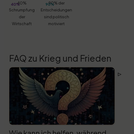
40%
90% der
40%
90%
Schrumpfung
Entscheidungen
der
sind politisch
Wirtschaft
motiviert
FAQ zu Krieg und Frieden
▹
Wie kann ich helfen, während