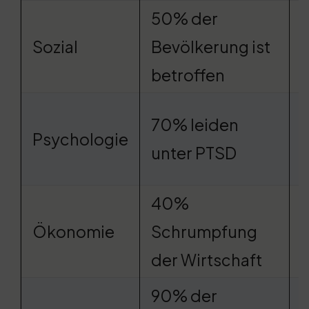
50% der
E
Sozial
Bevölkerung ist
V
betroffen
L
T
70% leiden
Psychologie
unter PTSD
40%
S
Ökonomie
Schrumpfung
s
der Wirtschaft
90% der