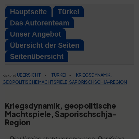
Skip
Hauptseite
Türkei
to
Das Autorenteam
content
Unser Angebot
Übersicht der Seiten
Seitenübersicht
ÜBERSICHT
TÜRKEI
KRIEGSDYNAMIK,
•
•
Klickpfad
GEOPOLITISCHE MACHTSPIELE, SAPORISCHSCHJA-REGION
Kriegsdynamik, geopolitische
Machtspiele, Saporischschja-
Region
Die Ukraine steht vor enormen. Der Krieg