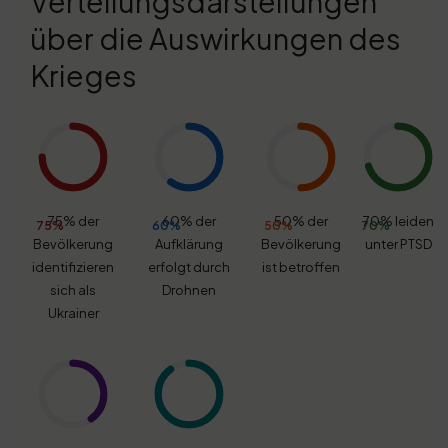
Verteilungsdarstellungen
über die Auswirkungen des
Krieges
75% der
60% der
50% der
70% leiden
75%
60%
50%
70%
Bevölkerung
Aufklärung
Bevölkerung
unter PTSD
identifizieren
erfolgt durch
ist betroffen
sich als
Drohnen
Ukrainer