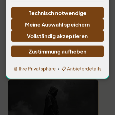
effektiv gestalten?
Technisch notwendige
• Quelle: Psychologische Gesellschaft, Krieg
Meine Auswahl speichern
und Trauma,. 16
Vollständig akzeptieren
Zustimmung aufheben
Ökonomische Folgen des
📄 Ihre Privatsphäre
•
📋 Anbieterdetails
Krieges