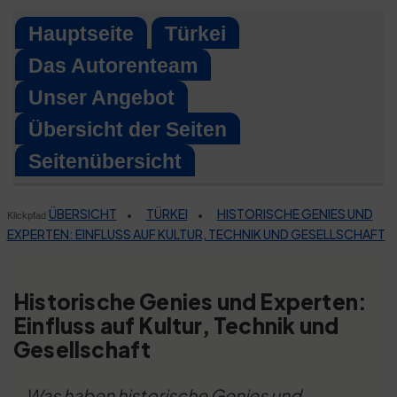
Skip
Hauptseite
Türkei
to
Das Autorenteam
content
Unser Angebot
Übersicht der Seiten
Seitenübersicht
ÜBERSICHT
TÜRKEI
HISTORISCHE GENIES UND
•
•
Klickpfad
EXPERTEN: EINFLUSS AUF KULTUR, TECHNIK UND GESELLSCHAFT
Historische Genies und Experten:
Einfluss auf Kultur, Technik und
Gesellschaft
Was haben historische Genies und