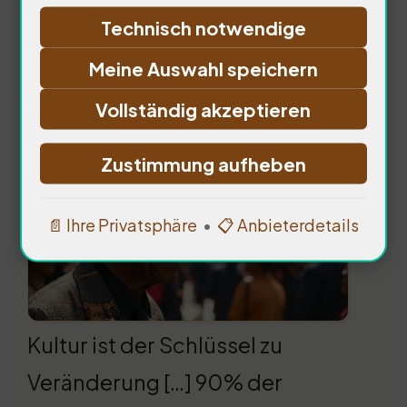
Technisch notwendige
Meine Auswahl speichern
Einfluss der Kultur auf die
Vollständig akzeptieren
Politik
Zustimmung aufheben
📄 Ihre Privatsphäre
•
📋 Anbieterdetails
Kultur ist der Schlüssel zu
Veränderung […] 90% der