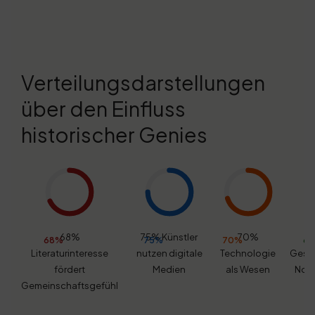
Verteilungsdarstellungen
über den Einfluss
historischer Genies
68%
75% Künstler
70%
68%
75%
70%
6
Literaturinteresse
nutzen digitale
Technologie
Gesel
fördert
Medien
als Wesen
Nor
Gemeinschaftsgefühl
V