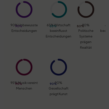
90% Unbewusste
65% Wirtschaft
80%
90
90%
65%
80%
9
Entscheidungen
beeinflusst
Politische
beeinf
Entscheidungen
Systeme
prägen
Realität
95% Musik vereint
90%
95%
90%
Menschen
Gesellschaft
prägt Kunst