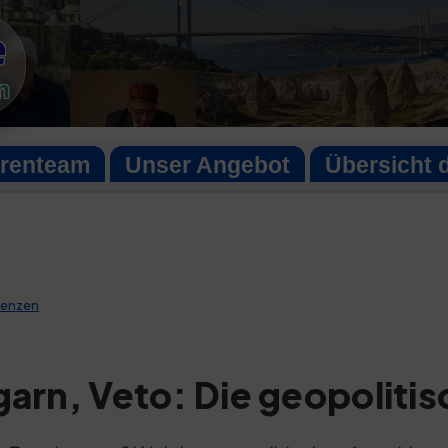
e
n
orenteam
Unser Angebot
Übersicht 
uenzen
arn, Veto: Die geopolit