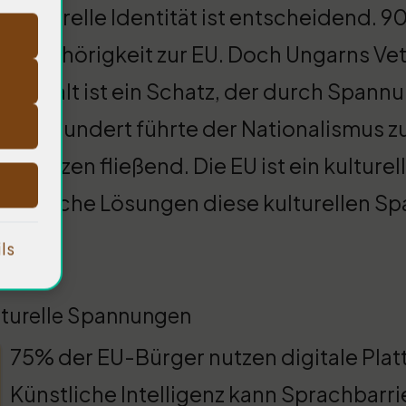
Kulturelle Identität ist entscheidend.
Zugehörigkeit zur EU. Doch Ungarns Veto
Vielfalt ist ein Schatz, der durch Spann
Jahrhundert führte der Nationalismus zu
Grenzen fließend. Die EU ist ein kulture
ologische Lösungen diese kulturellen S
ls
lturelle Spannungen
75% der EU-Bürger nutzen digitale Plat
Künstliche Intelligenz kann Sprachbarr