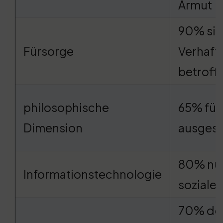
Armut
90% sin
Fürsorge
Verhaft
betroff
philosophische
65% füh
Dimension
ausges
80% nu
Informationstechnologie
soziale
70% de