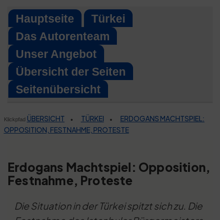
Skip
Hauptseite
Türkei
to
Das Autorenteam
content
Unser Angebot
Übersicht der Seiten
Seitenübersicht
ÜBERSICHT
TÜRKEI
ERDOGANS MACHTSPIEL:
•
•
Klickpfad
OPPOSITION, FESTNAHME, PROTESTE
Erdogans Machtspiel: Opposition,
Festnahme, Proteste
Die Situation in der Türkei spitzt sich zu. Die