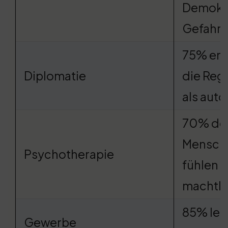
Demokra
Gefahr
75% em
Diplomatie
die Reg
als auto
70% de
Mensch
Psychotherapie
fühlen s
machtl
85% leb
Gewerbe