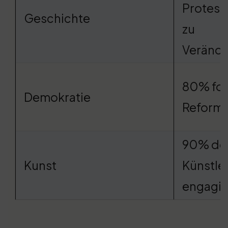
Protest
Geschichte
zu
Veränd
80% fo
Demokratie
Reform
90% de
Kunst
Künstle
engagie