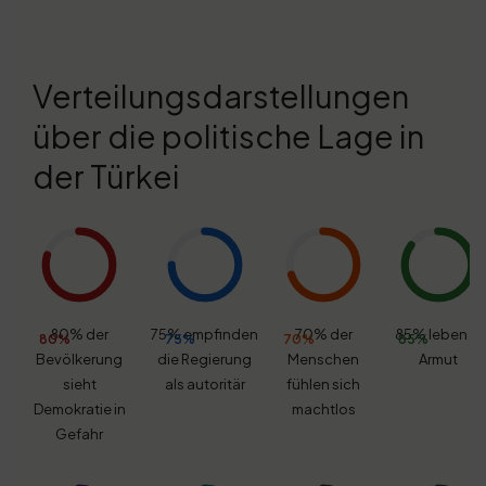
Verteilungsdarstellungen
über die politische Lage in
der Türkei
80% der
75% empfinden
70% der
85% leben in
80%
75%
70%
85%
Bevölkerung
die Regierung
Menschen
Armut
sieht
als autoritär
fühlen sich
Demokratie in
machtlos
Gefahr