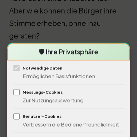
Aber wie können die Bürger ihre
Stimme erheben, ohne inzu
geraten?
🛡️ Ihre Privatsphäre
Notwendige Daten
Soziale Auswirkungen der
Ermöglichen Basisfunktionen
politischen Verhaftungen
Messungs-Cookies
Zur Nutzungsauswertung
Benutzer-Cookies
Verbessern die Bedienerfreundlichkeit