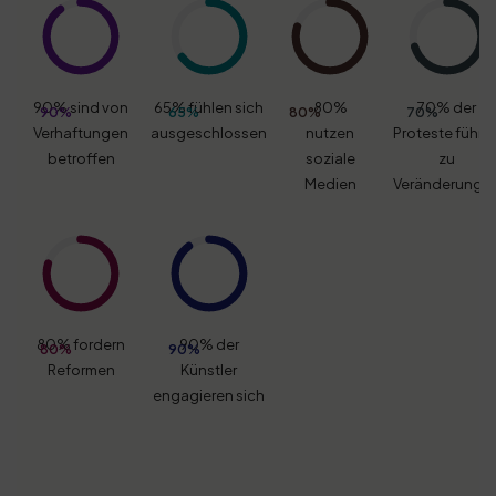
90% sind von
65% fühlen sich
80%
70% der
90%
65%
80%
70%
Verhaftungen
ausgeschlossen
nutzen
Proteste führe
betroffen
soziale
zu
Medien
Veränderunge
80% fordern
90% der
80%
90%
Reformen
Künstler
engagieren sich