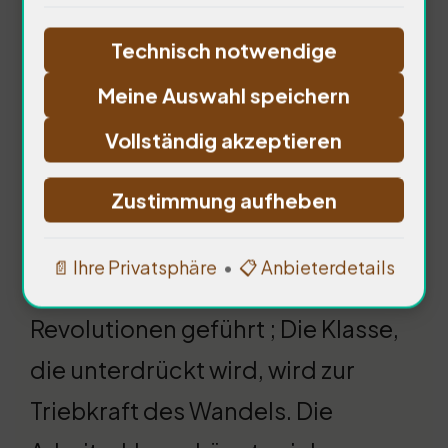
Technisch notwendige
Die Verhaftungen führen zu
Meine Auswahl speichern
sozialer Fragmentierung. 90% der
Vollständig akzeptieren
Menschen in der Türkei sind von
Zustimmung aufheben
der politischen Situation betroffen
… Historisch gesehen haben
📄 Ihre Privatsphäre
•
📋 Anbieterdetails
Unterdrückungen oft zu sozialen
Revolutionen geführt ; Die Klasse,
die unterdrückt wird, wird zur
Triebkraft des Wandels. Die