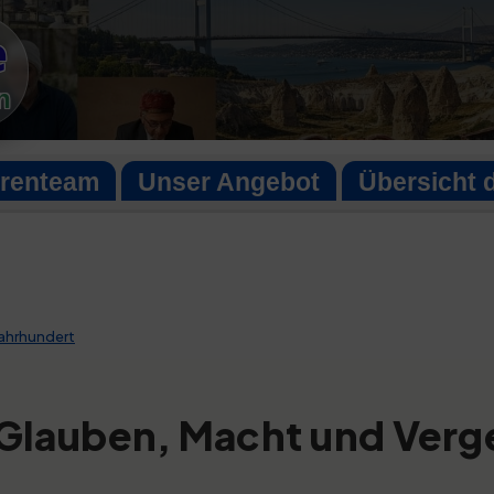
e
n
orenteam
Unser Angebot
Übersicht 
Jahrhundert
 Glauben, Macht und Verg