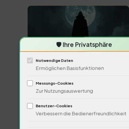
🛡️ Ihre Privatsphäre
Notwendige Daten
Ermöglichen Basisfunktionen
bedeutet dies für die Gesellscha
Messungs-Cookies
Zur Nutzungsauswertung
Die kulturelle Dimension der Ve
Benutzer-Cookies
Verbessern die Bedienerfreundlichkeit