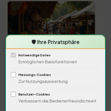
🛡️ Ihre Privatsphäre
Du hast nach sozialen Aspekten
Notwendige Daten
Ermöglichen Basisfunktionen
gefragt.fördert
Gemeinschaftsgefühl. 80% der
Messungs-Cookies
Zur Nutzungsauswertung
Reisenden berichten von neuen
Benutzer-Cookies
Freundschaften. Hotels sind
Verbessern die Bedienerfreundlichkeit
soziale Räume. Sie bieten