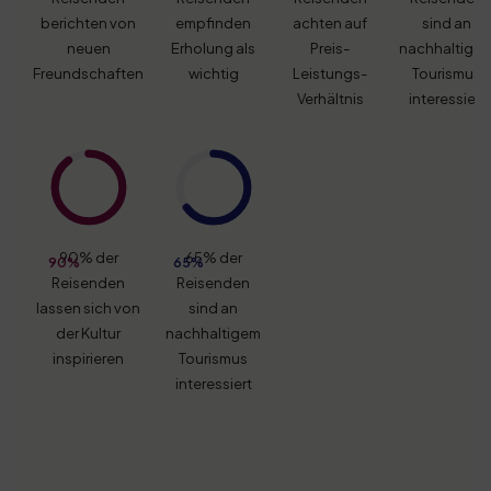
berichten von
empfinden
achten auf
sind an
neuen
Erholung als
Preis-
nachhaltige
Freundschaften
wichtig
Leistungs-
Tourismus
Verhältnis
interessiert
90% der
65% der
90%
65%
Reisenden
Reisenden
lassen sich von
sind an
der Kultur
nachhaltigem
inspirieren
Tourismus
interessiert