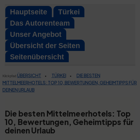
Skip
Hauptseite
Türkei
to
Das Autorenteam
content
Unser Angebot
Übersicht der Seiten
Seitenübersicht
ÜBERSICHT
TÜRKEI
DIE BESTEN
•
•
Klickpfad
MITTELMEERHOTELS: TOP 10, BEWERTUNGEN, GEHEIMTIPPS FÜR
DEINEN URLAUB
Die besten Mittelmeerhotels: Top
10, Bewertungen, Geheimtipps für
deinen Urlaub