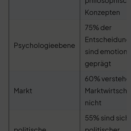
philosophisc
Konzepten
75% der
Entscheidung
Psychologieebene
sind emotiona
geprägt
60% verstehe
Markt
Marktwirtscha
nicht
55% sind sich
politische
politischer