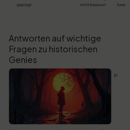
geprägt
nicht bewusst
beeinf
Antworten auf wichtige
Fragen zu historischen
Genies
▹