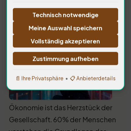
Technisch notwendige
Einfluss des ökonomischen
Meine Auswahl speichern
Genies
Vollständig akzeptieren
Zustimmung aufheben
📄 Ihre Privatsphäre
•
📋 Anbieterdetails
Ökonomie ist das Herzstück der
Gesellschaft. 60% der Menschen