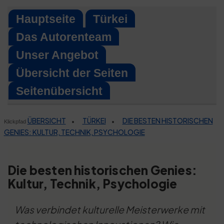
Skip
Hauptseite
Türkei
to
Das Autorenteam
content
Unser Angebot
Übersicht der Seiten
Seitenübersicht
ÜBERSICHT
TÜRKEI
DIE BESTEN HISTORISCHEN
•
•
Klickpfad
GENIES: KULTUR, TECHNIK, PSYCHOLOGIE
Die besten historischen Genies:
Kultur, Technik, Psychologie
Was verbindet kulturelle Meisterwerke mit