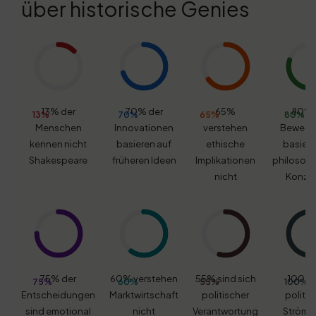
über historische Genies
13% der
70% der
65%
80% 
13%
70%
65%
80%
Menschen
Innovationen
verstehen
Bewegu
kennen nicht
basieren auf
ethische
basiere
Shakespeare
früheren Ideen
Implikationen
philosop
nicht
Konze
75% der
60% verstehen
55% sind sich
100% 
75%
60%
55%
100%
Entscheidungen
Marktwirtschaft
politischer
politi
sind emotional
nicht
Verantwortung
Strömu