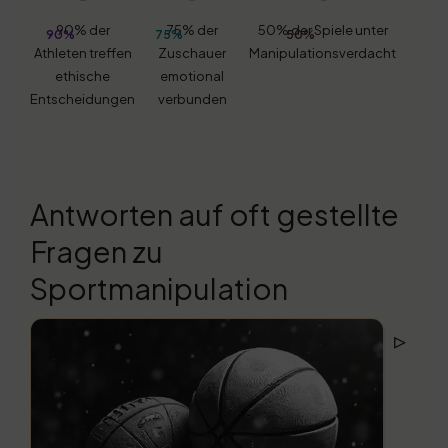
90% der
75% der
50% der Spiele unter
90%
75%
50%
Athleten treffen
Zuschauer
Manipulationsverdacht
ethische
emotional
Entscheidungen
verbunden
Antworten auf oft gestellte
Fragen zu
Sportmanipulation
▹