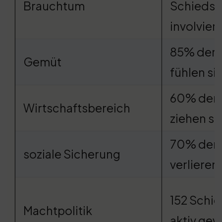
Brauchtum
Schiedsri
involviert
85% der 
Gemüt
fühlen si
60% der 
Wirtschaftsbereich
ziehen si
70% der 
soziale Sicherung
verlieren
152 Schie
Machtpolitik
aktiv gew