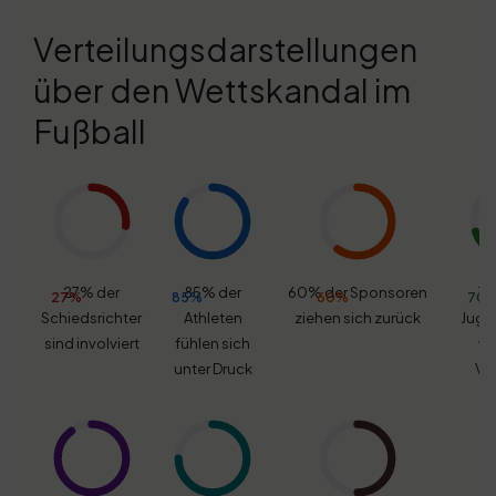
Verteilungsdarstellungen
über den Wettskandal im
Fußball
27% der
85% der
60% der Sponsoren
70
27%
85%
60%
70
Schiedsrichter
Athleten
ziehen sich zurück
Juge
sind involviert
fühlen sich
ve
unter Druck
Ve