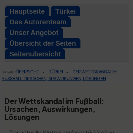
Skip
Hauptseite
Türkei
to
Das Autorenteam
content
Unser Angebot
Übersicht der Seiten
Seitenübersicht
ÜBERSICHT
TÜRKEI
DER WETTSKANDAL IM
•
•
Klickpfad
FUSSBALL: URSACHEN, AUSWIRKUNGEN, LÖSUNGEN
Der Wettskandal im Fußball:
Ursachen, Auswirkungen,
Lösungen
Der aktuelle Wettskandal im türkischen