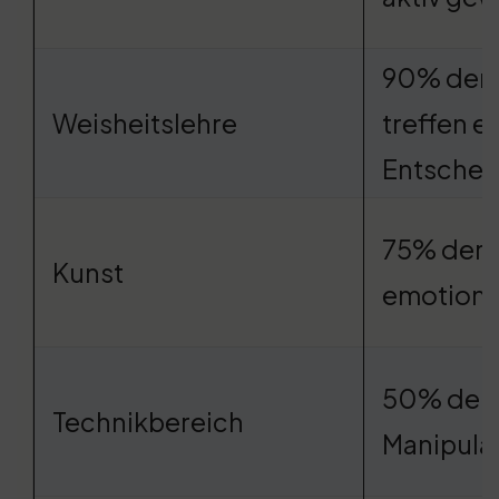
90% der 
Weisheitslehre
treffen e
Entsche
75% der 
Kunst
emotiona
50% der 
Technikbereich
Manipula